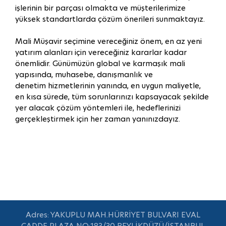
işlerinin bir parçası olmakta ve müşterilerimize
yüksek standartlarda çözüm önerileri sunmaktayız.
Mali Müşavir seçimine vereceğiniz önem, en az yeni
yatırım alanları için vereceğiniz kararlar kadar
önemlidir. Günümüzün global ve karmaşık mali
yapısında, muhasebe, danışmanlık ve
denetim hizmetlerinin yanında, en uygun maliyetle,
en kısa sürede, tüm sorunlarınızı kapsayacak şekilde
yer alacak çözüm yöntemleri ile, hedeflerinizi
gerçekleştirmek için her zaman yanınızdayız.
Adres: YAKUPLU MAH.HÜRRİYET BULVARI EVAL
CADDE PLAZA NO:183/30 BEYLİKDÜZÜ/İSTANBUL